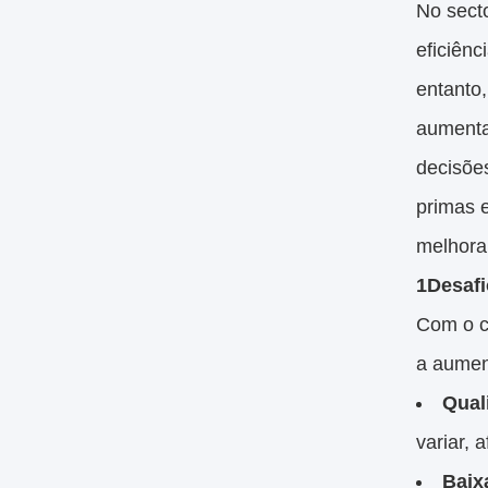
No secto
eficiên
entanto,
aumenta
decisõe
primas e
melhorar
1Desafi
Com o cr
a aumen
Qual
variar, 
Baix