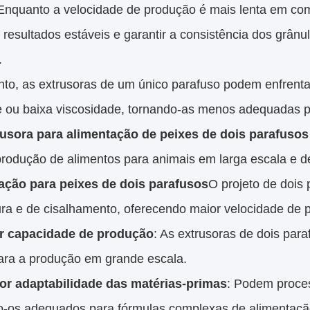
Enquanto a velocidade de produção é mais lenta em co
 resultados estáveis e garantir a consistência dos grân
.
to, as extrusoras de um único parafuso podem enfrentar
 ou baixa viscosidade, tornando-as menos adequadas pa
rusora para alimentação de peixes de dois parafusos
rodução de alimentos para animais em larga escala e de
ação para peixes de dois parafusos
O projeto de dois
ura e de cisalhamento, oferecendo maior velocidade de 
r capacidade de produção
: As extrusoras de dois pa
para a produção em grande escala.
or adaptabilidade das matérias-primas
: Podem proces
o-os adequados para fórmulas complexas de alimentação