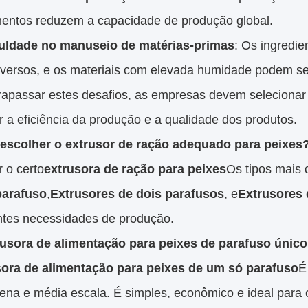
entos reduzem a capacidade de produção global.
culdade no manuseio de matérias-primas
: Os ingredie
iversos, e os materiais com elevada humidade podem ser
trapassar estes desafios, as empresas devem selecionar
 a eficiência da produção e a qualidade dos produtos.
scolher o extrusor de ração adequado para peixes
 o certo
extrusora de ração para peixes
Os tipos mais 
parafuso
,
Extrusores de dois parafusos
, e
Extrusores
entes necessidades de produção.
rusora de alimentação para peixes de parafuso único
sora de alimentação para peixes de um só parafuso
É
ena e média escala. É simples, econômico e ideal para