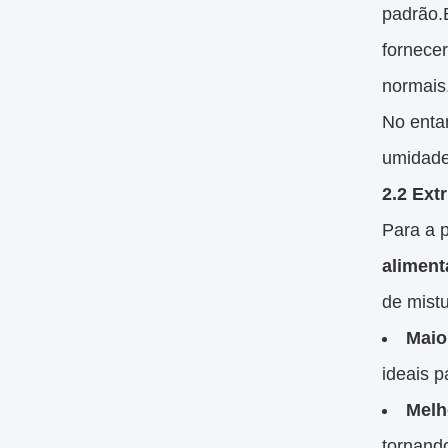
padrão.
fornecer
normais
No entan
umidade
2.2 Ext
Para a p
aliment
de mist
Maio
ideais 
Melh
tornand