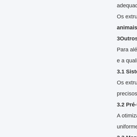
adequada
Os extr
animais
3Outros
Para al
e a qual
3.1 Sis
Os extr
precisos
3.2 Pré
A otimi
uniforme