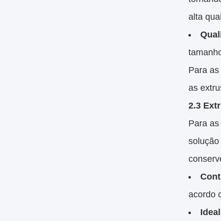
alta qua
Qual
tamanho
Para as
as extru
2.3 Ext
Para as
solução
conserv
Cont
acordo c
Idea