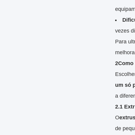
equipam
Difi
vezes d
Para ul
melhorar
2Como e
Escolher
um só 
a difer
2.1 Ext
O
extru
de pequ