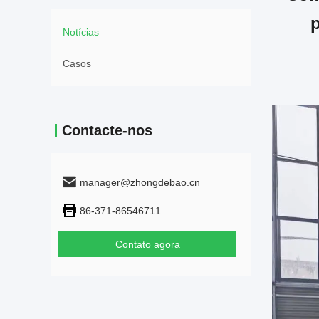
p
Notícias
Casos
Contacte-nos
manager@zhongdebao.cn
86-371-86546711
Contato agora