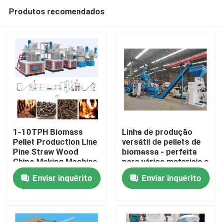
Produtos recomendados
1-10TPH Biomass
Linha de produção
Pellet Production Line
versátil de pellets de
Pine Straw Wood
biomassa - perfeita
Casa
Chips Making Machine
para vários materiais e
aplicações de
Enviar inquérito
Enviar inquérito
biomassa
Produtos
Show de RV