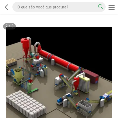
2
/
3