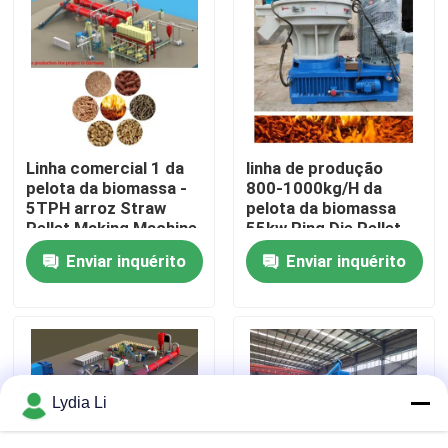
Quem Somos
Fábrica
Linha comercial 1 da
linha de produção
Controle de Qualidade
pelota da biomassa -
800-1000kg/H da
5TPH arroz Straw
pelota da biomassa
Pellet Making Machine
55kw Ring Die Pellet
Fale Conosco
Production Line
Enviar inquérito
Enviar inquérito
Pedir um orçamento
Máquina do moinho da pelota
Lydia Li
Moinho de pellets de madeira