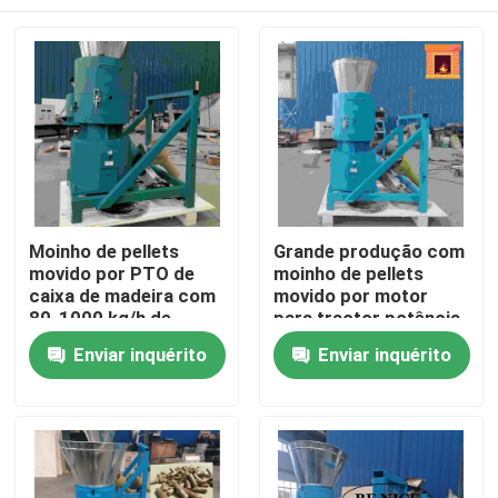
Moinho de pellets
Grande produção com
movido por PTO de
moinho de pellets
caixa de madeira com
movido por motor
80-1000 kg/h de
para tractor potência
produção para
de cavalo 10-80 hp
Casa
Enviar inquérito
Enviar inquérito
produção de pellets
de madeira
Produtos
Show de RV