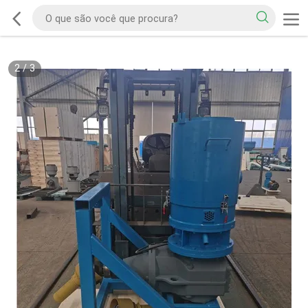
2
/
3