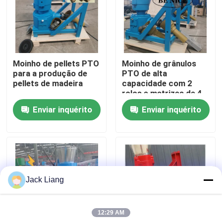
Quem Somos
Fábrica
Moinho de pellets PTO
Moinho de grânulos
para a produção de
PTO de alta
pellets de madeira
capacidade com 2
Controle de Qualidade
rolos e matrizes de 4
mm para 80-1000
Enviar inquérito
Enviar inquérito
kg/h
Fale Conosco
Pedir um orçamento
Jack Liang
Máquina do moinho da pelota
12:29 AM
Moinho de pellets de madeira