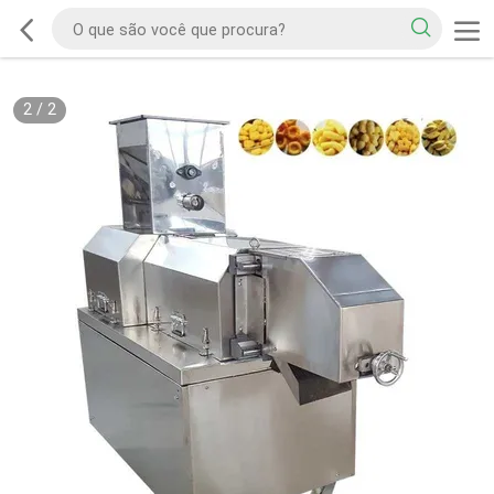
2
/
2