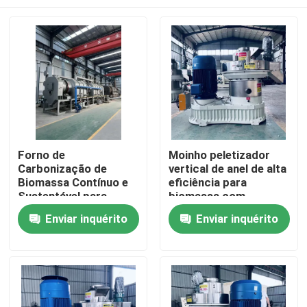
Forno de
Moinho peletizador
Carbonização de
vertical de anel de alta
Biomassa Contínuo e
eficiência para
Sustentável para
biomassa com
Resíduos Agrícolas,
alimentação vertical e
Casa
Enviar inquérito
Enviar inquérito
com Economia de
design de economia
Energia
de energia
Produtos
Show de RV