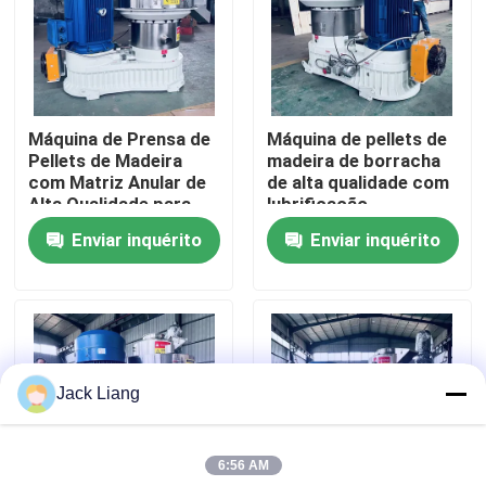
Quem Somos
Fábrica
Máquina de Prensa de
Máquina de pellets de
Pellets de Madeira
madeira de borracha
com Matriz Anular de
de alta qualidade com
Controle de Qualidade
Alta Qualidade para
lubrificação
Produção de Energia
automática e
Enviar inquérito
Enviar inquérito
Limpa
transmissão de
Fale Conosco
engrenagem helicoidal
eficiente
Pedir um orçamento
Jack Liang
Máquina do moinho da pelota
6:56 AM
Moinho de pellets de madeira