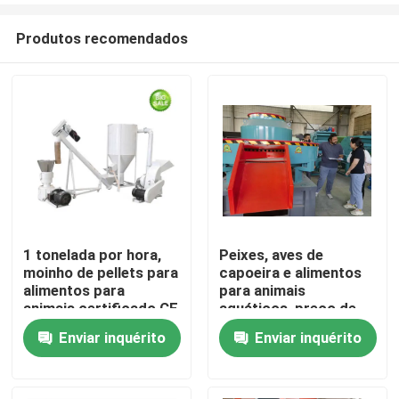
Produtos recomendados
1 tonelada por hora,
Peixes, aves de
moinho de pellets para
capoeira e alimentos
Casa
alimentos para
para animais
animais certificado CE
aquáticos, preço de
para produção de
fábrica máquina de
Enviar inquérito
Enviar inquérito
Produtos
alimentos para
pellets flutuantes para
animais de criação de
alimentação de peixes,
aves de capoeira
gado, cão Termos de
Show de RV
pagamento e envio