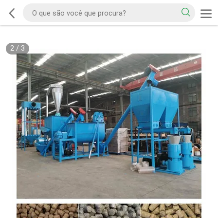
2
/
3