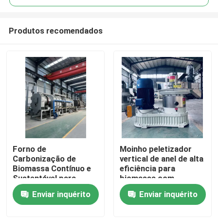
Produtos recomendados
Forno de
Moinho peletizador
Casa
Carbonização de
vertical de anel de alta
Biomassa Contínuo e
eficiência para
Sustentável para
biomassa com
Produtos
Resíduos Agrícolas,
alimentação vertical e
Enviar inquérito
Enviar inquérito
com Economia de
design de economia
Energia
de energia
Show de RV