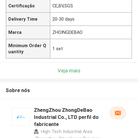
Certificação
CE,BV,SGS
Delivery Time
20-30 days
Marca
ZHOINGDEBAO
Minimum Order Q
1 set
uantity
Veja mais
Sobre nós
ZhengZhou ZhongDeBao
Industrial Co., LTD perfil do
fabricante
High-Tech Industrial Area