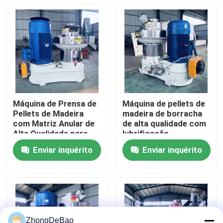
Quem Somos
Fábrica
Controle de Qualidade
Máquina de Prensa de
Máquina de pellets de
Pellets de Madeira
madeira de borracha
Fale Conosco
com Matriz Anular de
de alta qualidade com
Alta Qualidade para
lubrificação
Produção de Energia
automática e
Enviar inquérito
Enviar inquérito
Limpa
transmissão de
Pedir um orçamento
engrenagem helicoidal
eficiente
Máquina do moinho da pelota
Moinho de pellets de madeira
ZhongDeBao