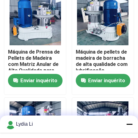
Quem Somos
Fábrica
Máquina de Prensa de
Máquina de pellets de
Controle de Qualidade
Pellets de Madeira
madeira de borracha
com Matriz Anular de
de alta qualidade com
Alta Qualidade para
lubrificação
Fale Conosco
Produção de Energia
automática e
Enviar inquérito
Enviar inquérito
Limpa
transmissão de
engrenagem helicoidal
eficiente
Pedir um orçamento
Máquina do moinho da pelota
Lydia Li
Moinho de pellets de madeira