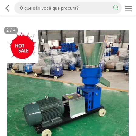
2
/
4