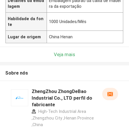
Detalhes da emba
Embalagem padrão da caixa de madei
lagem
ra da exportação
Habilidade da fon
1000 Unidades/Mês
te
Lugar de origem
China Henan
Veja mais
Sobre nós
ZhengZhou ZhongDeBao
Industrial Co., LTD perfil do
fabricante
High-Tech Industrial Area
,Zhengzhou City ,Henan Province
,China