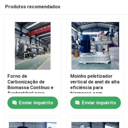
Produtos recomendados
Forno de
Moinho peletizador
Carbonização de
vertical de anel de alta
Biomassa Contínuo e
eficiência para
Casa
Sustentável para
biomassa com
Resíduos Agrícolas,
alimentação vertical e
Enviar inquérito
Enviar inquérito
com Economia de
design de economia
Produtos
Energia
de energia
Show de RV