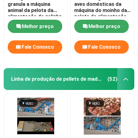
granula a máquina
aves domésticas da
animal da pelota da
máquina do moinho da
alimentação de galinha
pelota da alimentação
dos rebanhos animais
dos rebanhos animais
Melhor preço
Melhor preço
da máquina
do CE que faz a
máquina
Fale Conosco
Fale Conosco
Linha de produção de pellets de madeira
(52)