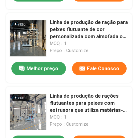
Linha de produção de ração para
peixes flutuante de cor
personalizada com almofada ou
briquete em forma de pão e
MOQ：1
potência do motor principal 5,5-
Preço：Customize
160kw para ração para
aquicultura
Melhor preço
Fale Conosco
Linha de produção de rações
flutuantes para peixes com
extrusora que utiliza matérias-
primas de milho Produzindo
MOQ：1
briquetes em forma de
Preço：Customize
travesseiro ou pão para