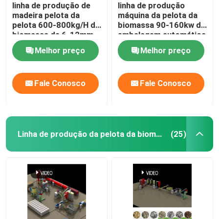
linha de produção de
linha de produção
madeira pelota da
máquina da pelota da
pelota 600-800kg/H da
biomassa 90-160kw de
biomassa de 6-12mm
embalagem automática
que faz a máquina
da pelota de 10-30mm
Melhor preço
Melhor preço
Fale Conosco
Fale Conosco
Linha de produção da pelota da biomassa
(25)