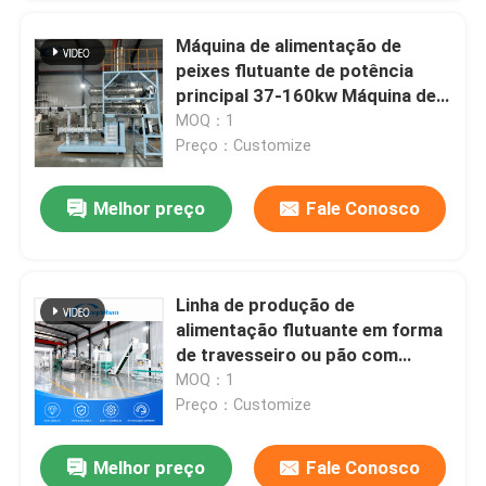
Máquina de alimentação de
peixes flutuante de potência
Deixe um recado
principal 37-160kw Máquina de
Ligaremos para você em breve!
pellets de alimentação flutuante
MOQ：1
de grau industrial para
Preço：Customize
instalações de pecuária
Melhor preço
Fale Conosco
Linha de produção de
alimentação flutuante em forma
de travesseiro ou pão com
diâmetro de parafuso φ60-φ175
MOQ：1
mm que fornece uma peleta de
Preço：Customize
alimentação consistente
Melhor preço
Fale Conosco
Submeter