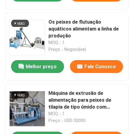
Os peixes de flutuação
aquáticos alimentam a linha de
produção
MOQ：1
Preço：Negociável
Melhor preço
Fale Conosco
Máquina de extrusão de
alimentação para peixes de
tilapia de tipo úmido com
condicionador a vapor
MOQ：1
Preço：USD 32000