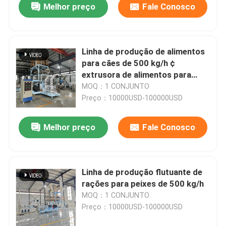
aquicultura
Melhor preço
Fale Conosco
Linha de produção de alimentos
para cães de 500 kg/h ¢
extrusora de alimentos para
animais de estimação /
MOQ：1 CONJUNTO
extrusora de alimentos para
Preço：10000USD-100000USD
tilapia
Melhor preço
Fale Conosco
Linha de produção flutuante de
rações para peixes de 500 kg/h
MOQ：1 CONJUNTO
Preço：10000USD-100000USD