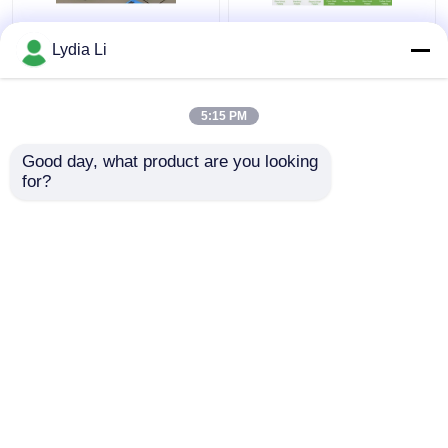
Máquina de embalagem
Granulador da máquina
vertical de Ring Die
da imprensa da pelota
Lydia Li
Pellet Machine With da
da biomassa 1TPH que
biomassa do moinho
faz a máquina de
5Ton/H da pelota da
madeira das pelotas
5:15 PM
Melhor preço
Melhor preço
casca do arroz
Good day, what product are you looking 
for?
Fale Conosco
Fale Conosco
Veja mais
Casa
Mapa do Site
Fale Conosco
Desktop Site
Mapa do Site
política de Privacidade