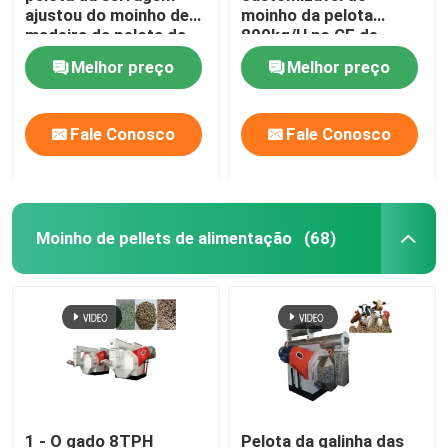
ajustou do moinho de
moinho da pelota
madeira da pelota da
800kg/H no CE de
tensão 380V a cor
madeira do caso
Melhor preço
Melhor preço
customizável
Fale Conosco
Fale Conosco
Moinho de pellets de alimentação
(68)
1 - O gado 8TPH
Pelota da galinha das