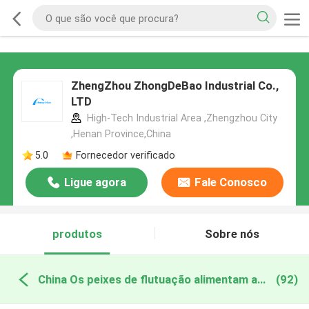
ZhengZhou ZhongDeBao Industrial Co.,
LTD
High-Tech Industrial Area ,Zhengzhou City
,Henan Province,China
5.0
Fornecedor verificado
Ligue agora
Fale Conosco
produtos
Sobre nós
China Os peixes de flutuação alimentam a linha de produção
(92)