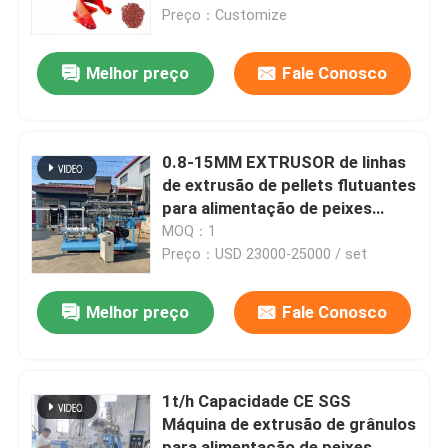
peixes de 1-20ton/H
Preço：Customize
Quem Somos
Melhor preço
Fale Conosco
Fábrica
0.8-15MM EXTRUSOR de linhas
Controle de Qualidade
de extrusão de pellets flutuantes
para alimentação de peixes
TILAPIA EXTRUSOR de
MOQ：1
Fale Conosco
alimentação com dois parafusos
Preço：USD 23000-25000 / set
PODER MAIN SGS CE
CERTIFICADO
Pedir um orçamento
Melhor preço
Fale Conosco
Máquina do moinho da pelota
1t/h Capacidade CE SGS
Máquina de extrusão de grânulos
Moinho de pellets de madeira
para alimentação de peixes