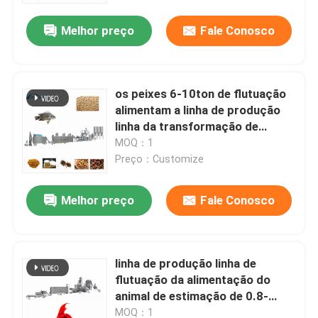
Melhor preço
Fale Conosco
os peixes 6-10ton de flutuação
alimentam a linha de produção
linha da transformação de
produtos alimentares dos peixes
MOQ：1
de 0.75-3kw
Preço：Customize
Melhor preço
Fale Conosco
Casa
linha de produção linha de
Produtos
flutuação da alimentação do
animal de estimação de 0.8-
10mm da alimentação dos
Show de RV
MOQ：1