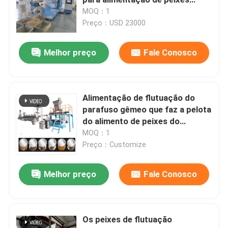
tilapia flutuantes com
MOQ：1
condicionador de vapor
Preço：USD 23000
Moinho de pellets de alimentação
Melhor preço
Fale Conosco
Linha de produção de pellets de madeira
Linha de produção da pelota da biomassa
Alimentação de flutuação do
parafuso gêmeo que faz a pelota
do alimento de peixes do
Linha de produção da pelota da alimentação
cachorrinho da máquina que faz
MOQ：1
a máquina
Preço：Customize
Linha de produção da pelota da alimentação animal
Melhor preço
Fale Conosco
Os peixes de flutuação alimentam a linha de produção
Os peixes de flutuação
fabricante de madeira da pelota