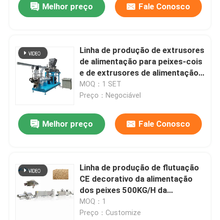
Melhor preço
Fale Conosco
Linha de produção de extrusores
de alimentação para peixes-cois
e de extrusores de alimentação
flutuantes para ornamentos
MOQ：1 SET
Preço：Negociável
Melhor preço
Fale Conosco
Linha de produção de flutuação
CE decorativo da alimentação
dos peixes 500KG/H da
extrusora do alimento de peixes
MOQ：1
Preço：Customize