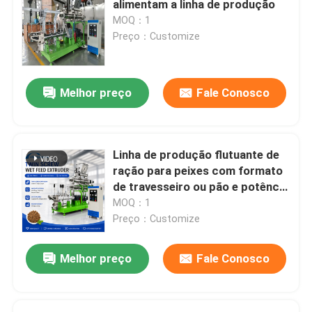
alimentam a linha de produção
MOQ：1
Fabricante da pelota da alimentação
Preço：Customize
Tipo seco extrusora da alimentação dos peixes
Melhor preço
Fale Conosco
Moinho de pelotização PTO
Linha de produção flutuante de
Moedor Crusher Machine
ração para peixes com formato
de travesseiro ou pão e potência
do motor principal 5,5-160kw
MOQ：1
Extrusora de Alimentação por Rosca
para alimentação de aquicultura
Preço：Customize
Máquina da ladrilhagem da biomassa
Melhor preço
Fale Conosco