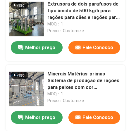
Extrusora de dois parafusos de
tipo úmido de 500 kg/h para
rações para cães e rações para
peixes
MOQ：1
Preço：Customize
Melhor preço
Fale Conosco
Minerais Matérias-primas
Sistema de produção de rações
para peixes com cor
personalizada para
MOQ：1
processamento simplificado de
Preço：Customize
rações para aquicultura
Melhor preço
Fale Conosco