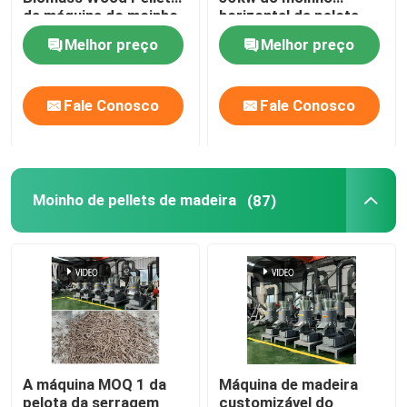
da máquina do moinho
horizontal da pelota
da pelota 380V
0.8-4t/H
Melhor preço
Melhor preço
Fale Conosco
Fale Conosco
Moinho de pellets de madeira
(87)
A máquina MOQ 1 da
Máquina de madeira
pelota da serragem
customizável do