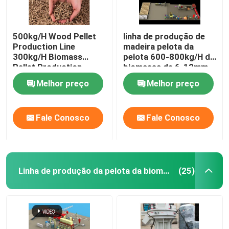
500kg/H Wood Pellet
linha de produção de
Production Line
madeira pelota da
300kg/H Biomass
pelota 600-800kg/H da
Pellet Production
biomassa de 6-12mm
Equipment
que faz a máquina
Melhor preço
Melhor preço
Fale Conosco
Fale Conosco
Linha de produção da pelota da biomassa
(25)