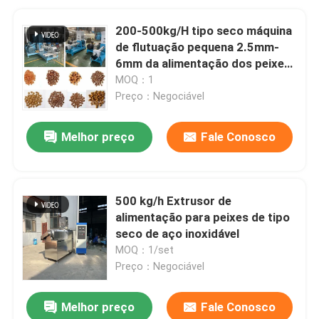
200-500kg/H tipo seco máquina
de flutuação pequena 2.5mm-
6mm da alimentação dos peixes
da extrusora da alimentação dos
MOQ：1
peixes
Preço：Negociável
Melhor preço
Fale Conosco
500 kg/h Extrusor de
alimentação para peixes de tipo
seco de aço inoxidável
MOQ：1/set
Preço：Negociável
Melhor preço
Fale Conosco