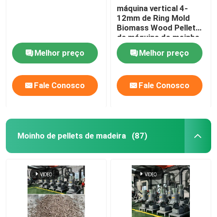
máquina vertical 4-
12mm de Ring Mold
Biomass Wood Pellet
da máquina do moinho
da pelota 380V
Melhor preço
Melhor preço
Fale Conosco
Fale Conosco
Moinho de pellets de madeira
(87)