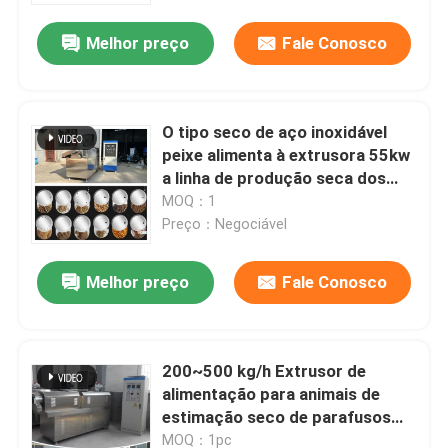
Melhor preço
Fale Conosco
O tipo seco de aço inoxidável
peixe alimenta à extrusora 55kw
a linha de produção seca dos
alimentos para animais de
MOQ：1
estimação
Preço：Negociável
Melhor preço
Fale Conosco
Casa
200~500 kg/h Extrusor de
Produtos
alimentação para animais de
estimação seco de parafusos
duplos Extrusor de alimentação
Show de RV
MOQ：1pc