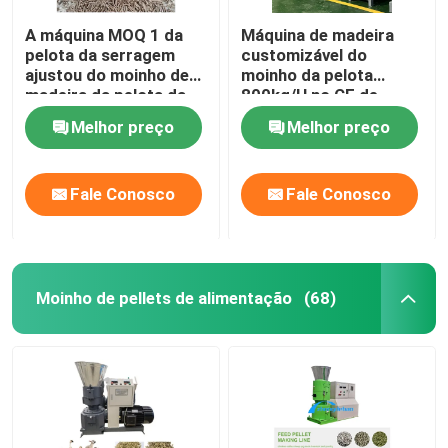
A máquina MOQ 1 da
Máquina de madeira
pelota da serragem
customizável do
ajustou do moinho de
moinho da pelota
madeira da pelota da
800kg/H no CE de
tensão 380V a cor
madeira do caso
Melhor preço
Melhor preço
customizável
Fale Conosco
Fale Conosco
Moinho de pellets de alimentação
(68)