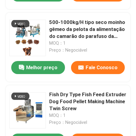
500-1000kg/H tipo seco moinho
gêmeo da pelota da alimentação
do camarão do parafuso da
extrusora da alimentação dos
MOQ：1
peixes
Preço：Negociável
Melhor preço
Fale Conosco
Fish Dry Type Fish Feed Extruder
Dog Food Pellet Making Machine
Twin Screw
MOQ：1
Preço：Negociável