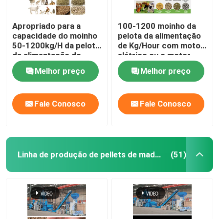
Apropriado para a
100-1200 moinho da
capacidade do moinho
pelota da alimentação
50-1200kg/H da pelota
de Kg/Hour com motor
da alimentação do
elétrico ou o motor
trigo do amendoim da
diesel
Melhor preço
Melhor preço
casca do arroz das
aves domésticas
Fale Conosco
Fale Conosco
Linha de produção de pellets de madeira
(51)