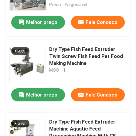
para peixes de tipo seco
Preço：Negociável
Quem Somos
Melhor preço
Fale Conosco
Fábrica
Dry Type Fish Feed Extruder
Controle de Qualidade
Twin Screw Fish Feed Pet Food
Making Machine
MOQ：1
Fale Conosco
Pedir um orçamento
Melhor preço
Fale Conosco
Máquina do moinho da pelota
Dry Type Fish Feed Extruder
Machine Aquatic Feed
Moinho de pellets de madeira
Processing Machine With CE