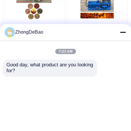
Linha comercial 1 da
linha de produção 800-
pelota da biomassa -
1000kg/H da pelota da
ZhongDeBao
5TPH arroz Straw
biomassa 55kw Ring
Pellet Making Machine
Die Pellet Production
Line
7:23 AM
Melhor preço
Melhor preço
Good day, what product are you looking 
for?
Fale Conosco
Fale Conosco
Veja mais
Casa
Mapa do Site
Fale Conosco
Desktop Site
Mapa do Site
política de Privacidade