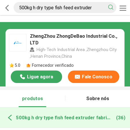
ZhengZhou ZhongDeBao Industrial Co.,
LTD
High-Tech Industrial Area ,Zhengzhou City
,Henan Province,China
5.0
Fornecedor verificado
Ligue agora
Fale Conosco
produtos
Sobre nós
500kg h dry type fish feed extruder fabricação online
(36)