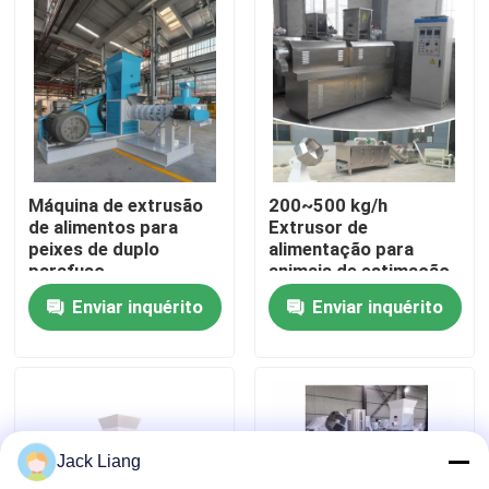
Quem Somos
Fábrica
Controle de Qualidade
Máquina de extrusão
200~500 kg/h
de alimentos para
Extrusor de
peixes de duplo
alimentação para
Fale Conosco
parafuso
animais de estimação
seco de parafusos
Enviar inquérito
Enviar inquérito
duplos Extrusor de
alimentação para
Pedir um orçamento
peixes de tipo seco
Máquina do moinho da pelota
Jack Liang
Moinho de pellets de madeira