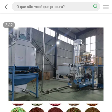
2
/
2