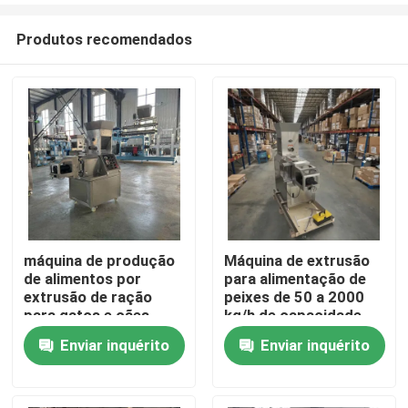
Produtos recomendados
máquina de produção
Máquina de extrusão
de alimentos por
para alimentação de
Casa
extrusão de ração
peixes de 50 a 2000
para gatos e cães,
kg/h de capacidade
lanches de milho
para produção em
Enviar inquérito
Enviar inquérito
Produtos
inchados
larga escala
Show de RV